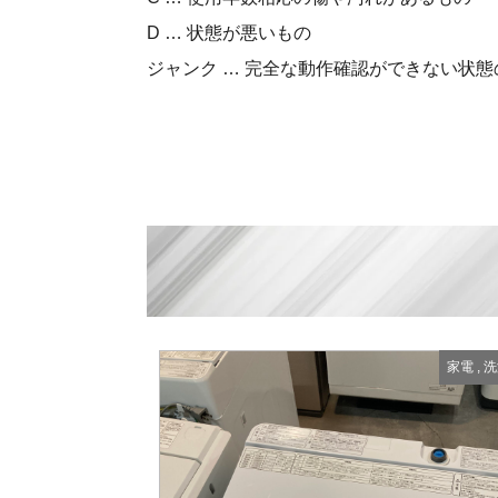
D … 状態が悪いもの
ジャンク … 完全な動作確認ができない状態
家電
,
洗