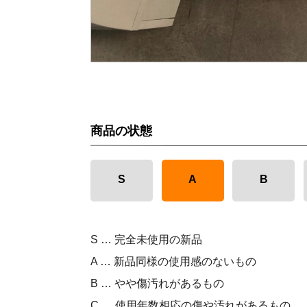
商品の状態
S
A
B
S … 完全未使用の新品
A … 新品同様の使用感のないもの
B … やや傷汚れがあるもの
C … 使用年数相応の傷や汚れがあるもの