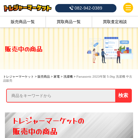
082-942-0389
販売商品一覧
買取商品一覧
買取査定相談
販売中の商品
トレジャーマーケット
>
販売商品
>
家電
>
洗濯機
>
Panasonic 2023年製 5.0kg 洗濯機 中古
品販売
検索
トレジャーマーケットの
販売中の商品