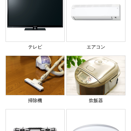
テレビ
エアコン
掃除機
炊飯器