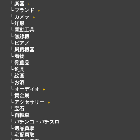
楽器
＋
ブランド
＋
カメラ
＋
洋服
電動工具
無線機
ピアノ
厨房機器
着物
骨董品
釣具
絵画
お酒
オーディオ
＋
貴金属
アクセサリー
＋
宝石
自転車
パチンコ・パチスロ
遺品買取
宅配買取