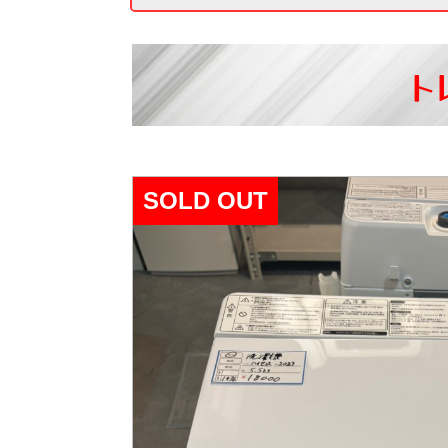
ト
SOLD OUT