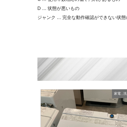
D … 状態が悪いもの
ジャンク … 完全な動作確認ができない状態
家電
,
洗