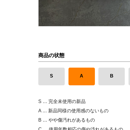
商品の状態
S
A
B
S … 完全未使用の新品
A … 新品同様の使用感のないもの
B … やや傷汚れがあるもの
C … 使用年数相応の傷や汚れがあるもの