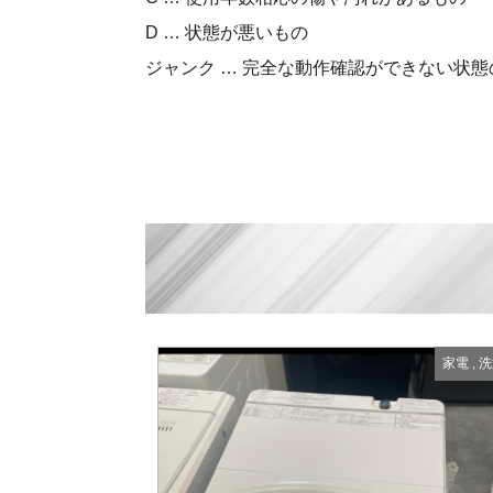
D … 状態が悪いもの
ジャンク … 完全な動作確認ができない状態
家電
,
洗