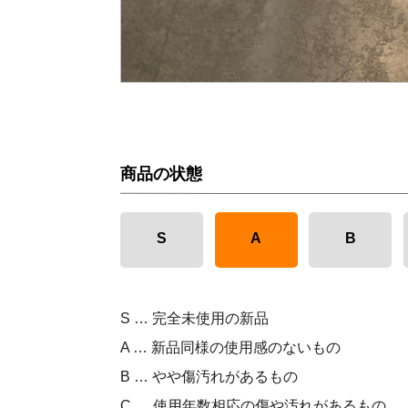
商品の状態
S
A
B
S … 完全未使用の新品
A … 新品同様の使用感のないもの
B … やや傷汚れがあるもの
C … 使用年数相応の傷や汚れがあるもの