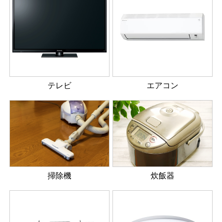
テレビ
エアコン
掃除機
炊飯器