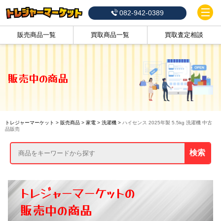
082-942-0389
販売商品一覧
買取商品一覧
買取査定相談
販売中の商品
トレジャーマーケット
>
販売商品
>
家電
>
洗濯機
>
ハイセンス 2025年製 5.5kg 洗濯機 中古
品販売
検索
トレジャーマーケットの
販売中の商品