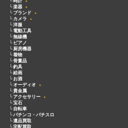
時計
＋
楽器
＋
ブランド
＋
カメラ
＋
洋服
電動工具
無線機
ピアノ
厨房機器
着物
骨董品
釣具
絵画
お酒
オーディオ
＋
貴金属
アクセサリー
＋
宝石
自転車
パチンコ・パチスロ
遺品買取
宅配買取