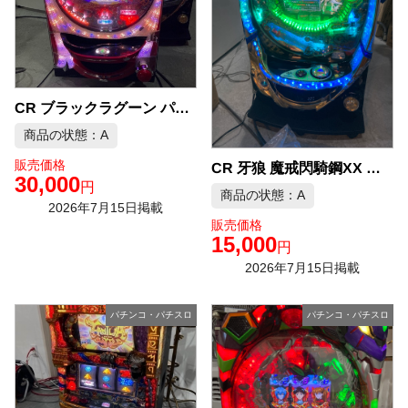
CR ブラックラグーン パチンコ実機 中古品販売
商品の状態：A
販売価格
CR 牙狼 魔戒閃騎鋼XX パチンコ実機 中古品販売
30,000
円
商品の状態：A
2026年7月15日掲載
販売価格
15,000
円
2026年7月15日掲載
パチンコ・パチスロ
パチンコ・パチスロ