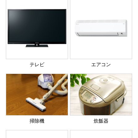
テレビ
エアコン
掃除機
炊飯器