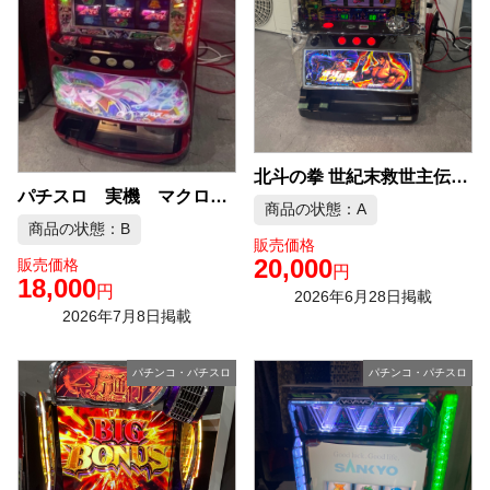
北斗の拳 世紀末救世主伝説 スロット実機 中古品販売
パチスロ 実機 マクロスフロンティア コイン不要機 中古品販売
商品の状態：A
商品の状態：B
販売価格
20,000
販売価格
円
18,000
円
2026年6月28日掲載
2026年7月8日掲載
パチンコ・パチスロ
パチンコ・パチスロ