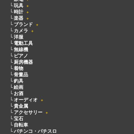
玩具
＋
時計
＋
楽器
＋
ブランド
＋
カメラ
＋
洋服
電動工具
無線機
ピアノ
厨房機器
着物
骨董品
釣具
絵画
お酒
オーディオ
＋
貴金属
アクセサリー
＋
宝石
自転車
パチンコ・パチスロ