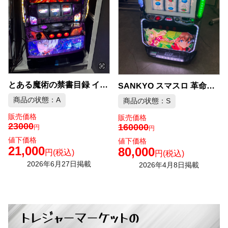
とある魔術の禁書目録 インデックス パチスロ機 スマスロ アクセラレーター 一方通行 パチスロ 中古品販売
SANKYO スマスロ 革命機 ヴァルヴレイヴ2 実機 中古品販売
商品の状態：A
商品の状態：S
販売価格
販売価格
23000
160000
円
円
値下価格
値下価格
21,000
80,000
円
(税込)
円
(税込)
2026年6月27日掲載
2026年4月8日掲載
トレジャーマーケットの