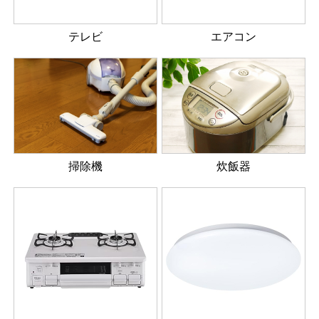
テレビ
エアコン
掃除機
炊飯器