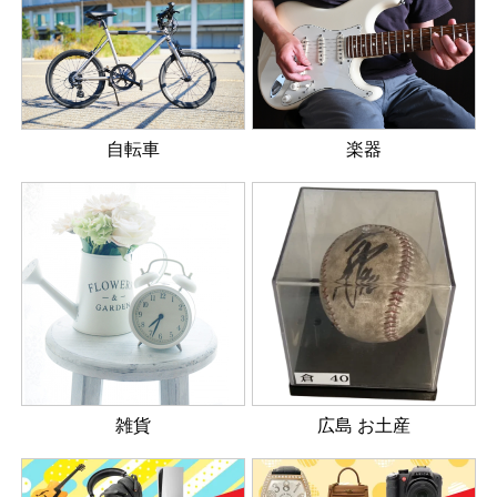
楽器
自転車
雑貨
広島 お土産