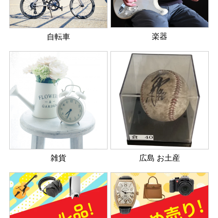
楽器
自転車
雑貨
広島 お土産