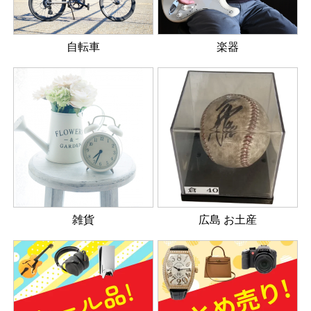
楽器
自転車
雑貨
広島 お土産