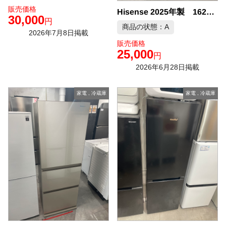
販売価格
Hisense 2025年製 162L 冷凍冷蔵庫 中古品販売
30,000
円
商品の状態：A
2026年7月8日掲載
販売価格
25,000
円
2026年6月28日掲載
家電
,
冷蔵庫
家電
,
冷蔵庫