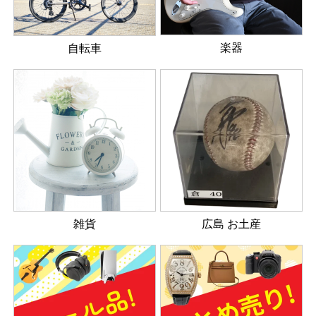
楽器
自転車
雑貨
広島 お土産