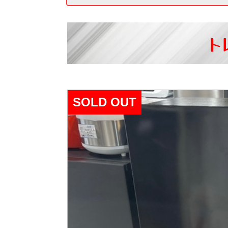
ト
SOLD OUT