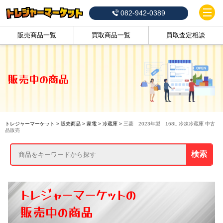
082-942-0389
販売商品一覧
買取商品一覧
買取査定相談
販売中の商品
トレジャーマーケット
>
販売商品
>
家電
>
冷蔵庫
>
三菱 2023年製 168L 冷凍冷蔵庫 中古
品販売
検索
トレジャーマーケットの
販売中の商品