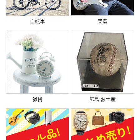
楽器
自転車
雑貨
広島 お土産