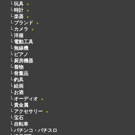
玩具
＋
時計
＋
楽器
＋
ブランド
＋
カメラ
＋
洋服
電動工具
無線機
ピアノ
厨房機器
着物
骨董品
釣具
絵画
お酒
オーディオ
＋
貴金属
アクセサリー
＋
宝石
自転車
パチンコ・パチスロ