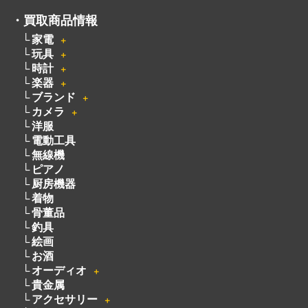
・
買取商品情報
家電
＋
玩具
＋
時計
＋
楽器
＋
ブランド
＋
カメラ
＋
洋服
電動工具
無線機
ピアノ
厨房機器
着物
骨董品
釣具
絵画
お酒
オーディオ
＋
貴金属
アクセサリー
＋