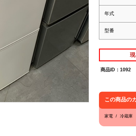
年式
型番
現
1092
この商品の
家電
冷蔵庫