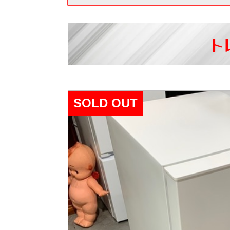
ト
SOLD OUT