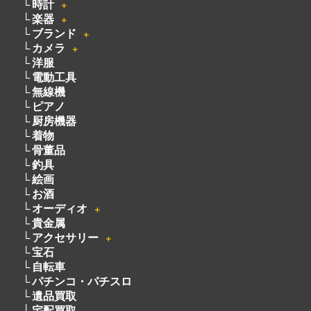
時計
＋
楽器
＋
ブランド
＋
カメラ
＋
洋服
電動工具
無線機
ピアノ
厨房機器
着物
骨董品
釣具
絵画
お酒
オーディオ
＋
貴金属
アクセサリー
＋
宝石
自転車
パチンコ・パチスロ
遺品買取
宅配買取