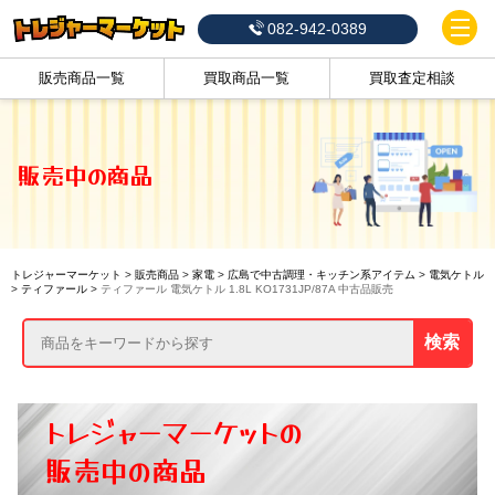
082-942-0389
販売商品一覧
買取商品一覧
買取査定相談
販売中の商品
トレジャーマーケット
>
販売商品
>
家電
>
広島で中古調理・キッチン系アイテム
>
電気ケトル
>
ティファール
>
ティファール 電気ケトル 1.8L KO1731JP/87A 中古品販売
検索
トレジャーマーケットの
販売中の商品