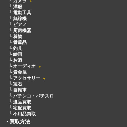
カメラ
＋
洋服
電動工具
無線機
ピアノ
厨房機器
着物
骨董品
釣具
絵画
お酒
オーディオ
＋
貴金属
アクセサリー
＋
宝石
自転車
パチンコ・パチスロ
遺品買取
宅配買取
不用品買取
・
買取方法