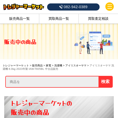
082-942-0389
販売商品一覧
買取商品一覧
買取査定相談
販売中の商品
トレジャーマーケット
>
販売商品
>
家電
>
洗濯機
>
アイリスオーヤマ
>
アイリスオーヤマ 洗
濯機 6.0kg 2023年製 IAW-T605BL 中古品販売
検索
トレジャーマーケットの
販売中の商品