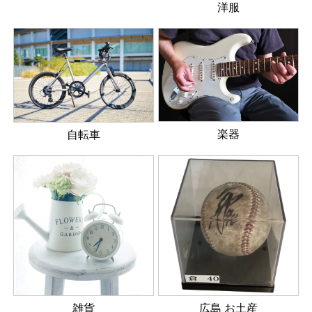
洋服
楽器
自転車
雑貨
広島 お土産