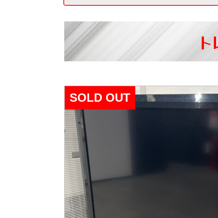
ト
SOLD OUT