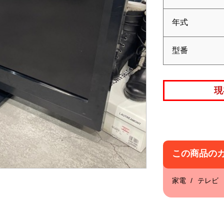
年式
型番
現
この商品の
家電
テレビ