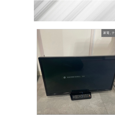
家電
,
テ