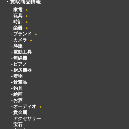
・
買取商品情報
家電
＋
玩具
＋
時計
＋
楽器
＋
ブランド
＋
カメラ
＋
洋服
電動工具
無線機
ピアノ
厨房機器
着物
骨董品
釣具
絵画
お酒
オーディオ
＋
貴金属
アクセサリー
＋
宝石