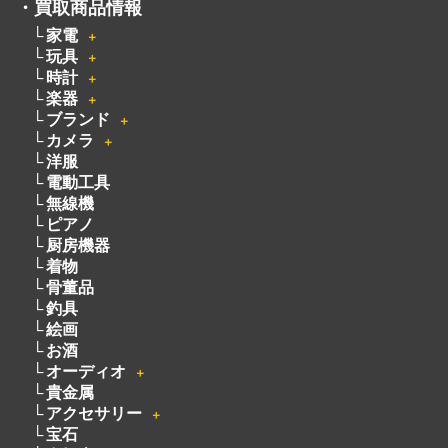
・
買取商品情報
家電
＋
玩具
＋
時計
＋
楽器
＋
ブランド
＋
カメラ
＋
洋服
電動工具
無線機
ピアノ
厨房機器
着物
骨董品
釣具
絵画
お酒
オーディオ
＋
貴金属
アクセサリー
＋
宝石