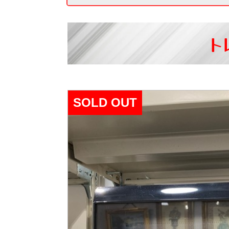
ト
SOLD OUT