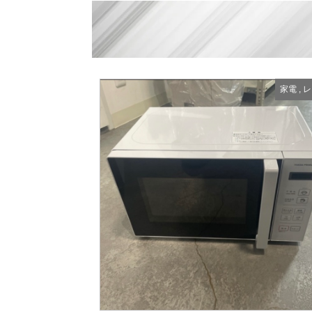
家電
,
レ