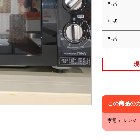
型番
年式
型番
現
この商品の
家電
レンジ