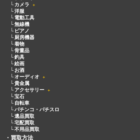
カメラ
＋
洋服
電動工具
無線機
ピアノ
厨房機器
着物
骨董品
釣具
絵画
お酒
オーディオ
＋
貴金属
アクセサリー
＋
宝石
自転車
パチンコ・パチスロ
遺品買取
宅配買取
不用品買取
・
買取方法