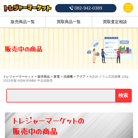
082-942-0389
販売商品一覧
買取商品一覧
買取査定相談
販売中の商品
トレジャーマーケット
>
販売商品
>
家電
>
洗濯機
>
アクア
>
AQUA ドラム式洗濯機 12kg
2022年製 AQW-S5NBK 中古品販売
検索
トレジャーマーケットの
販売中の商品