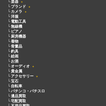
楽器
＋
ブランド
＋
カメラ
＋
洋服
電動工具
無線機
ピアノ
厨房機器
着物
骨董品
釣具
絵画
お酒
オーディオ
＋
貴金属
アクセサリー
＋
宝石
自転車
パチンコ・パチスロ
遺品買取
宅配買取
不用品買取