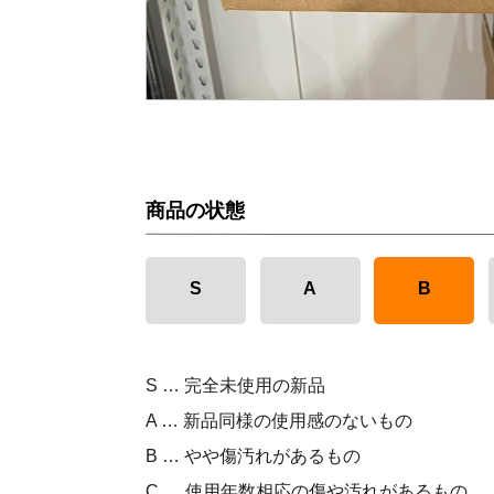
商品の状態
S
A
B
S … 完全未使用の新品
A … 新品同様の使用感のないもの
B … やや傷汚れがあるもの
C … 使用年数相応の傷や汚れがあるもの