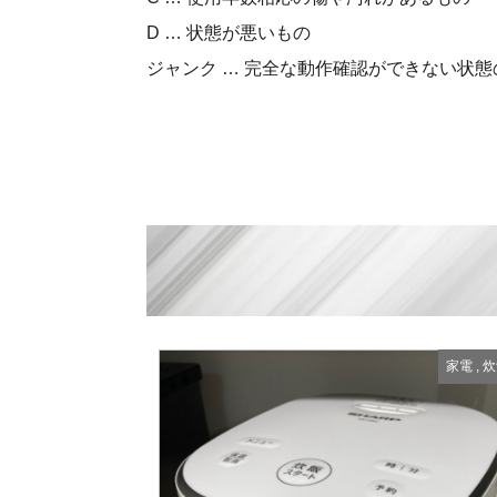
D … 状態が悪いもの
ジャンク … 完全な動作確認ができない状態
家電
,
炊