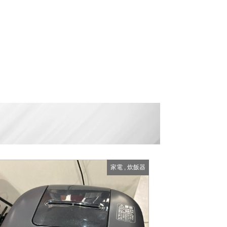
家電
,
炊飯器