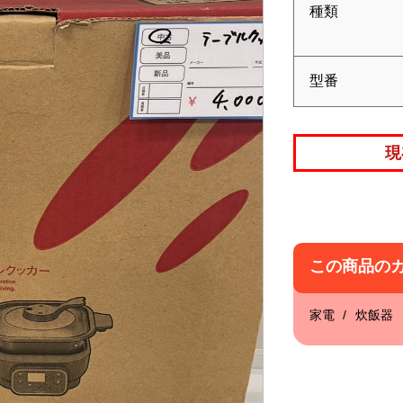
種類
型番
現
この商品の
家電
炊飯器