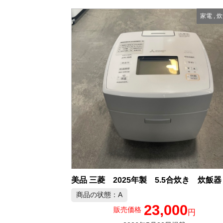
家電
,
炊
商品の状態：A
23,000
販売価格
円