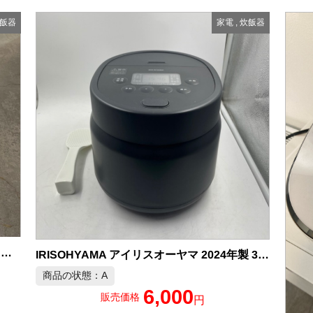
飯器
家電
,
炊飯器
美品 三菱 2025年製 5.5合炊き 炊飯器 中古品販売
IRISOHYAMA アイリスオーヤマ 2024年製 3合炊き 炊飯器 中古品販売
商品の状態：A
6,000
販売価格
円