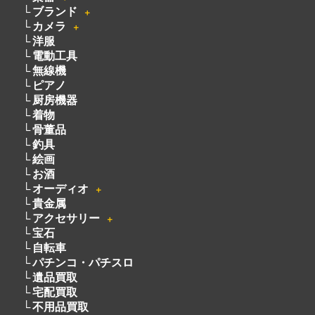
ブランド
＋
カメラ
＋
洋服
電動工具
無線機
ピアノ
厨房機器
着物
骨董品
釣具
絵画
お酒
オーディオ
＋
貴金属
アクセサリー
＋
宝石
自転車
パチンコ・パチスロ
遺品買取
宅配買取
不用品買取