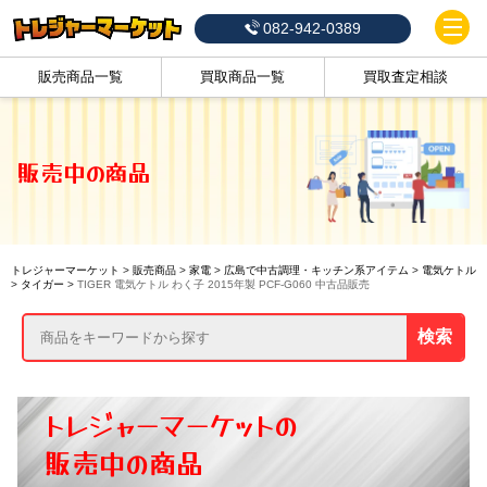
082-942-0389
販売商品一覧
買取商品一覧
買取査定相談
販売中の商品
トレジャーマーケット
>
販売商品
>
家電
>
広島で中古調理・キッチン系アイテム
>
電気ケトル
>
タイガー
>
TIGER 電気ケトル わく子 2015年製 PCF-G060 中古品販売
検索
トレジャーマーケットの
販売中の商品