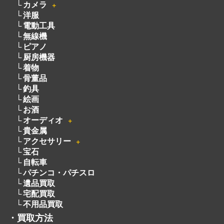
カメラ
＋
洋服
電動工具
無線機
ピアノ
厨房機器
着物
骨董品
釣具
絵画
お酒
オーディオ
＋
貴金属
アクセサリー
＋
宝石
自転車
パチンコ・パチスロ
遺品買取
宅配買取
不用品買取
・
買取方法