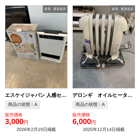
家電
,
暖房器具
家電
,
暖房器具
デロンギ オイルヒーター 中古品販売
エスケイジャパン 人感センサー付PTCヒーター 中古品販売
商品の状態：A
商品の状態：A
販売価格
販売価格
3,000
6,000
円
円
2026年2月19日掲載
2025年12月14日掲載