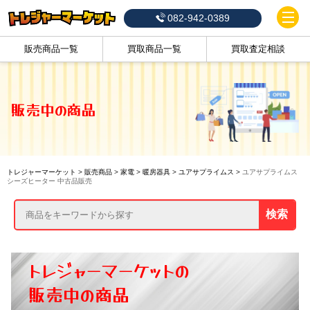
082-942-0389
販売商品一覧
買取商品一覧
買取査定相談
販売中の商品
トレジャーマーケット
>
販売商品
>
家電
>
暖房器具
>
ユアサプライムス
>
ユアサプライムス
シーズヒーター 中古品販売
検索
トレジャーマーケットの
販売中の商品