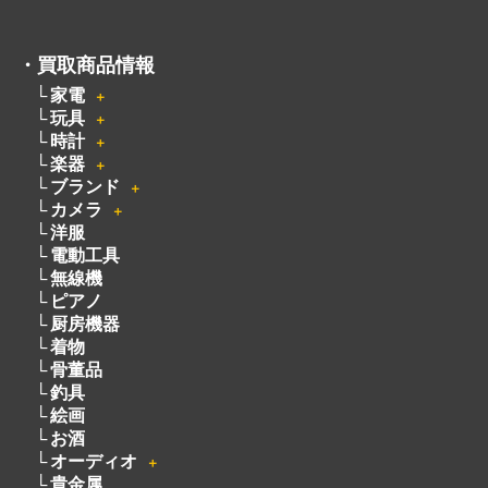
・
買取商品情報
家電
＋
玩具
＋
時計
＋
楽器
＋
ブランド
＋
カメラ
＋
洋服
電動工具
無線機
ピアノ
厨房機器
着物
骨董品
釣具
絵画
お酒
オーディオ
＋
貴金属