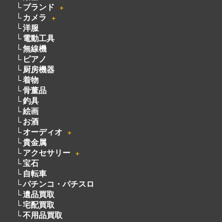
ブランド
＋
カメラ
＋
洋服
電動工具
無線機
ピアノ
厨房機器
着物
骨董品
釣具
絵画
お酒
オーディオ
＋
貴金属
アクセサリー
＋
宝石
自転車
パチンコ・パチスロ
遺品買取
宅配買取
不用品買取