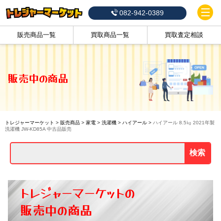
082-942-0389
販売商品一覧
買取商品一覧
買取査定相談
販売中の商品
トレジャーマーケット
>
販売商品
>
家電
>
洗濯機
>
ハイアール
>
ハイアール 8.5㎏ 2021年製
洗濯機 JW-KD85A 中古品販売
検索
トレジャーマーケットの
販売中の商品