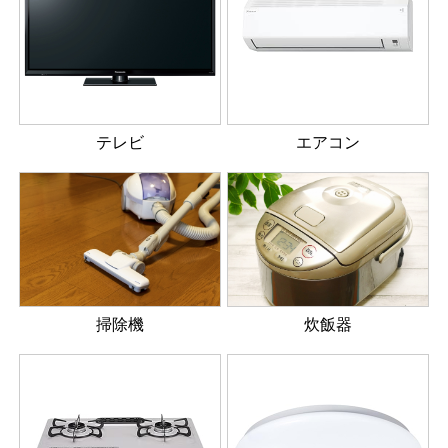
テレビ
エアコン
掃除機
炊飯器