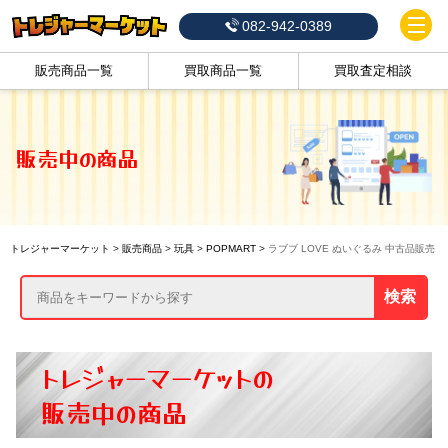
082-942-0389
販売商品一覧
買取商品一覧
買取査定相談
販売中の商品
トレジャーマーケット
>
販売商品
>
玩具
>
POPMART
>
ラブブ LOVE ぬいぐるみ 中古品販売
検索
トレジャーマーケットの
販売中の商品