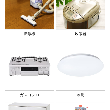
掃除機
炊飯器
ガスコンロ
照明