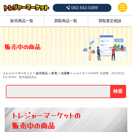
082-942-0389
販売商品一覧
買取商品一覧
買取査定相談
販売中の商品
トレジャーマーケット
>
販売商品
>
家電
>
洗濯機
>
シャープ
>
SHARP 洗濯機 2024年式
ES-GV8H 動作確認済み
検索
トレジャーマーケットの
販売中の商品