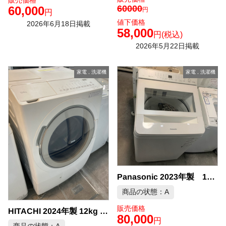
販売価格
60000
60,000
円
円
値下価格
2026年6月18日掲載
58,000
円
(税込)
2026年5月22日掲載
家電
,
洗濯機
家電
,
洗濯機
Panasonic 2023年製 12kg 全自動洗濯機 中古品販売
商品の状態：A
販売価格
HITACHI 2024年製 12kg ドラム式洗濯機 中古品販売
80,000
円