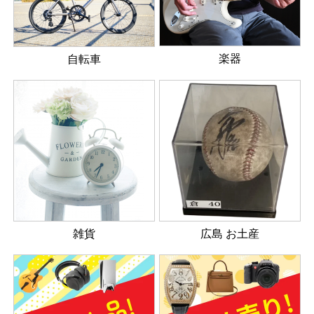
楽器
自転車
雑貨
広島 お土産