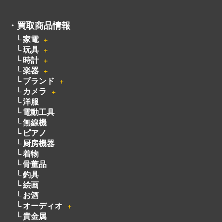
・
買取商品情報
家電
＋
玩具
＋
時計
＋
楽器
＋
ブランド
＋
カメラ
＋
洋服
電動工具
無線機
ピアノ
厨房機器
着物
骨董品
釣具
絵画
お酒
オーディオ
＋
貴金属