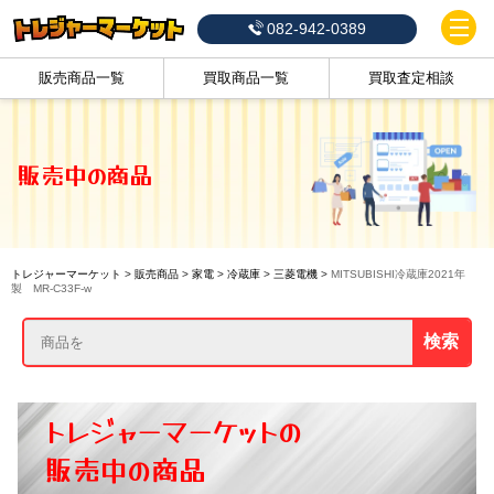
082-942-0389
販売商品一覧
買取商品一覧
買取査定相談
販売中の商品
トレジャーマーケット
>
販売商品
>
家電
>
冷蔵庫
>
三菱電機
>
MITSUBISHI冷蔵庫2021年
製 MR-C33F-w
検索
トレジャーマーケットの
販売中の商品