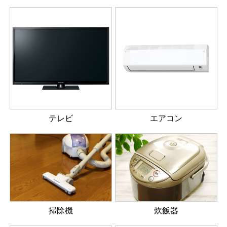
テレビ
エアコン
掃除機
炊飯器