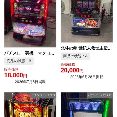
北斗の拳 世紀末救世主伝説 スロット実機 中古品販売
パチスロ 実機 マクロスフロンティア コイン不要機 中古品販売
商品の状態：A
商品の状態：B
販売価格
20,000
販売価格
円
18,000
円
2026年6月28日掲載
2026年7月8日掲載
パチンコ・パチスロ
パチンコ・パチスロ