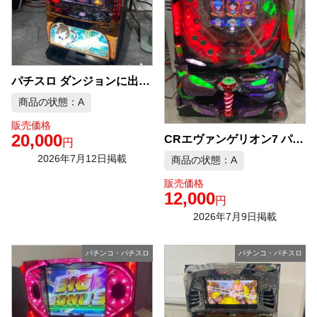
パチスロ ダンジョンに出会いを求めるのは間違っているだろうか 実機 中古品販売
商品の状態：A
販売価格
20,000
CRエヴァンゲリオン7 パチンコ台 実機 中古品販売
円
2026年7月12日掲載
商品の状態：A
販売価格
12,000
円
2026年7月9日掲載
パチンコ・パチスロ
パチンコ・パチスロ