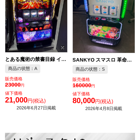
とある魔術の禁書目録 インデックス パチスロ機 スマスロ アクセラレーター 一方通行 パチスロ 中古品販売
SANKYO スマスロ 革命機 ヴァルヴレイヴ2 実機 中古品販売
商品の状態：A
商品の状態：S
販売価格
販売価格
23000
160000
円
円
値下価格
値下価格
21,000
80,000
円
(税込)
円
(税込)
2026年6月27日掲載
2026年4月8日掲載