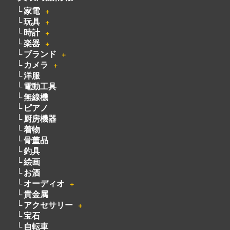
家電
＋
玩具
＋
時計
＋
楽器
＋
ブランド
＋
カメラ
＋
洋服
電動工具
無線機
ピアノ
厨房機器
着物
骨董品
釣具
絵画
お酒
オーディオ
＋
貴金属
アクセサリー
＋
宝石
自転車