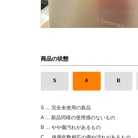
商品の状態
S
A
B
S … 完全未使用の新品
A … 新品同様の使用感のないもの
B … やや傷汚れがあるもの
C … 使用年数相応の傷や汚れがあるもの