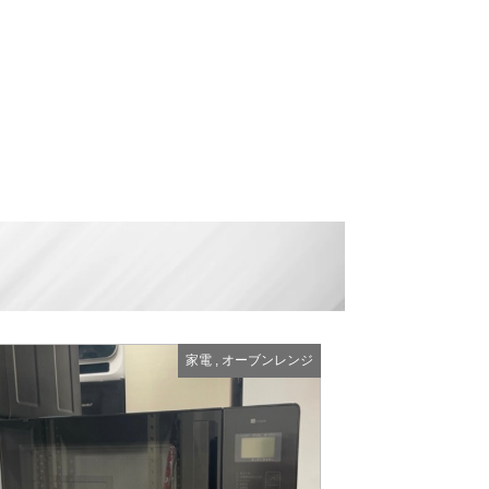
品
家電
,
オーブンレンジ