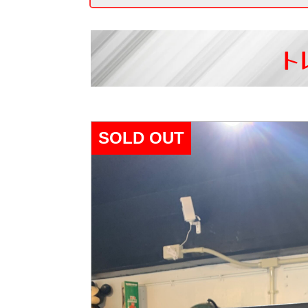
ト
SOLD OUT