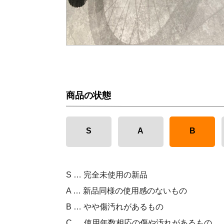
商品の状態
S
A
B
S … 完全未使用の新品
A … 新品同様の使用感のないもの
B … やや傷汚れがあるもの
C … 使用年数相応の傷や汚れがあるもの