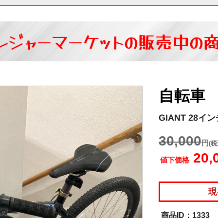
レジャーマーケットの
販売中の
自転車
GIANT 28
30,000
円
(税
20,
値下価格
現
1333