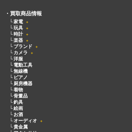
・
買取商品情報
家電
＋
玩具
＋
時計
＋
楽器
＋
ブランド
＋
カメラ
＋
洋服
電動工具
無線機
ピアノ
厨房機器
着物
骨董品
釣具
絵画
お酒
オーディオ
＋
貴金属