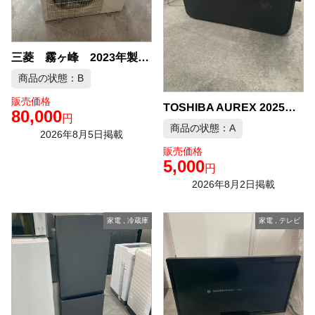
三菱 霧ヶ峰 2023年製 14畳 ルームエアコン 中古品販売
商品の状態：B
販売価格
TOSHIBA AUREX 2025年製ライト付きホームラジオ 中古品販売
80,000
円
商品の状態：A
2026年8月5日掲載
販売価格
5,000
円
2026年8月2日掲載
家電
,
冷蔵庫
家電
,
テレビ