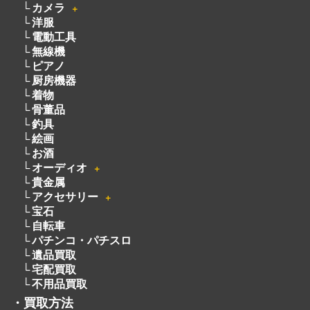
カメラ
＋
洋服
電動工具
無線機
ピアノ
厨房機器
着物
骨董品
釣具
絵画
お酒
オーディオ
＋
貴金属
アクセサリー
＋
宝石
自転車
パチンコ・パチスロ
遺品買取
宅配買取
不用品買取
・
買取方法