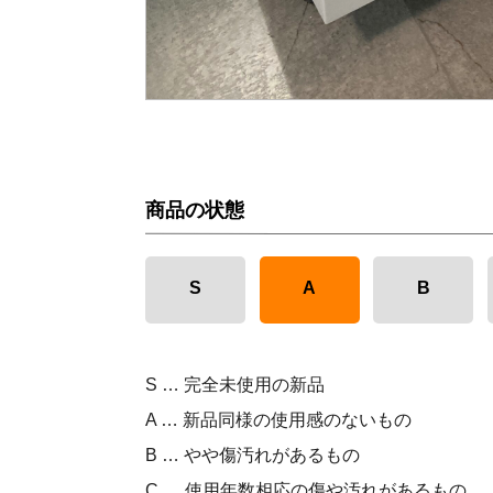
商品の状態
S
A
B
S … 完全未使用の新品
A … 新品同様の使用感のないもの
B … やや傷汚れがあるもの
C … 使用年数相応の傷や汚れがあるもの