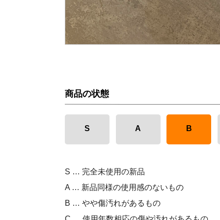
商品の状態
S
A
B
S … 完全未使用の新品
A … 新品同様の使用感のないもの
B … やや傷汚れがあるもの
C … 使用年数相応の傷や汚れがあるもの