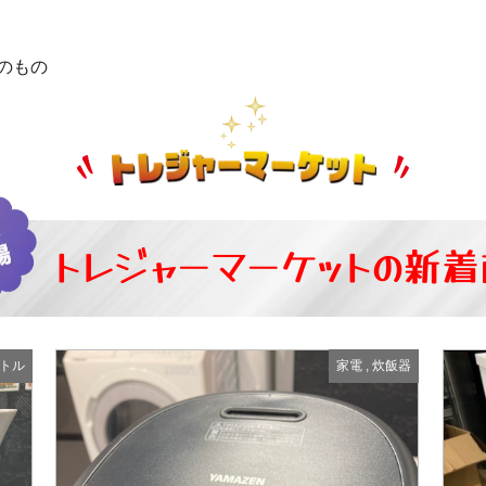
のもの
トレジャーマーケットの
新着
トル
家電
,
炊飯器