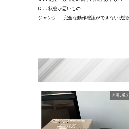
D … 状態が悪いもの
ジャンク … 完全な動作確認ができない状態
家電
,
暖房