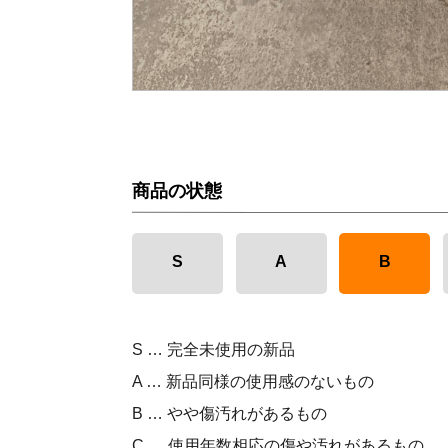
商品の状態
S
A
B
S … 完全未使用の新品
A … 新品同様の使用感のないもの
B … やや傷汚れがあるもの
C … 使用年数相応の傷や汚れがあるもの