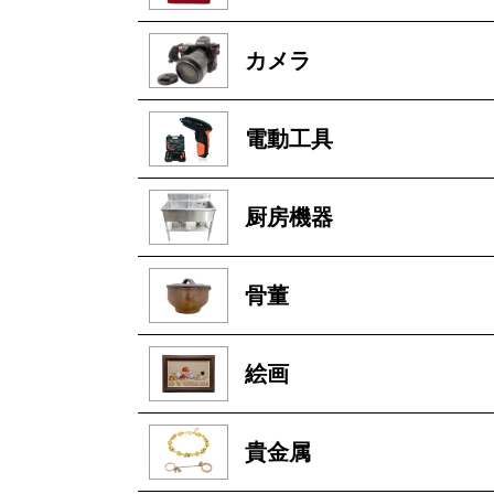
カメラ
電動工具
厨房機器
骨董
絵画
貴金属