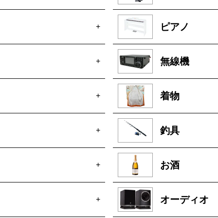
ピアノ
+
無線機
+
着物
+
釣具
+
お酒
+
オーディオ
+