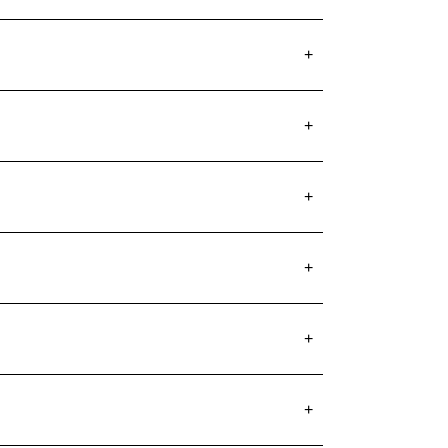
+
+
+
+
+
+