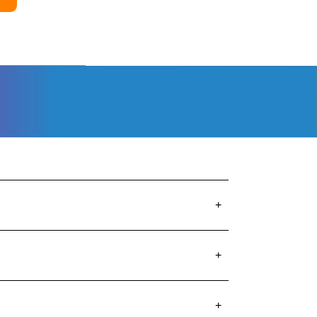
+
+
+