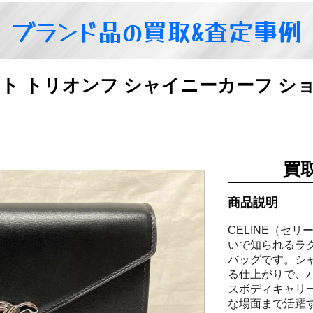
ブランド品の買取&査定事例
レット トリオンフ シャイニーカーフ 
買
商品説明
CELINE（セ
いで知られるラ
バッグです。シ
る仕上がりで、
スボディキャリ
な場面まで活躍