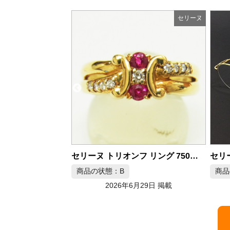
セリーヌ
セリーヌ
セリーヌ トリオンフ リング 750ホワイトゴールド 色石 ダイヤ
セリーヌ K18 CLK-9710 度入り眼鏡 メガネ
B
商品の状態：C
26年6月29日 掲載
2026年6月29日 掲載