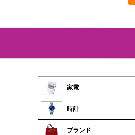
家電
時計
ブランド