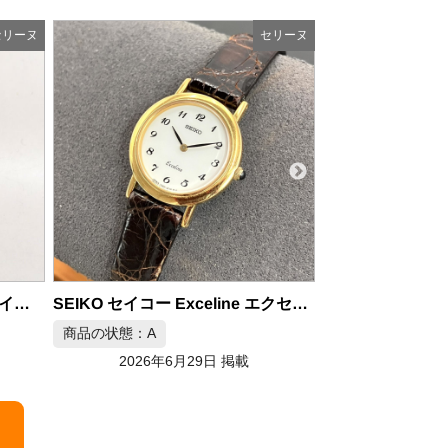
セリーヌ
セリーヌ
CELINE セリーヌ TRIOMPHE トリオンフ ショルダーバッグ
商品の状態：B
2026年6月29日 掲載
SEIKO セイコー Exceline エクセリーヌ 7320-0450 18KT 腕時計
商品の状態
掲載
20