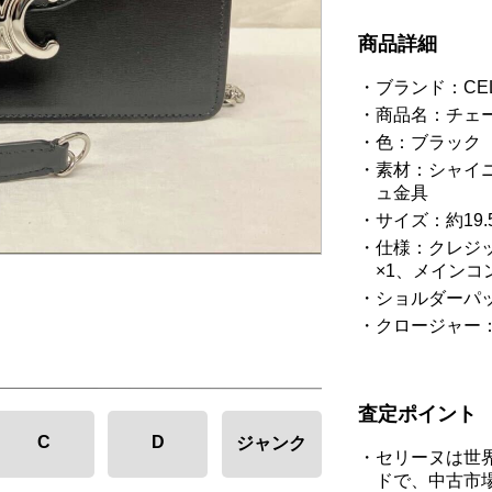
商品詳細
ブランド：CE
商品名：チェー
色：ブラック
素材：シャイ
ュ金具
サイズ：約19.5 
仕様：クレジ
×1、メインコ
ショルダーパ
クロージャー
査定ポイント
C
D
ジャンク
セリーヌは世
ドで、中古市