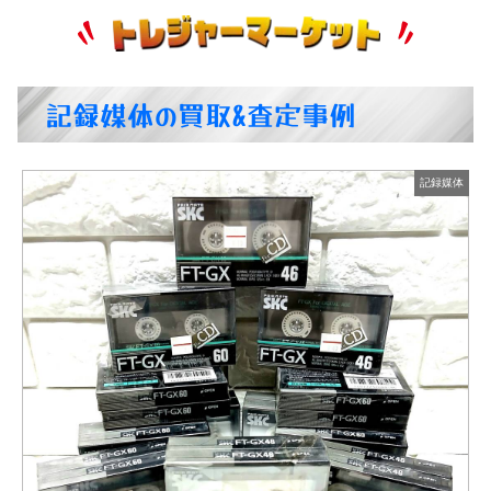
記録媒体の買取&査定事例
体
記録媒体