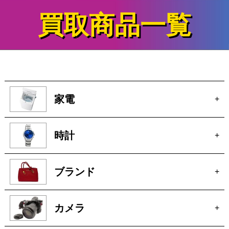
買取商品一覧
家電
+
時計
+
ブランド
+
カメラ
+
電動工具
+