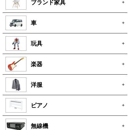
車
+
玩具
+
楽器
+
洋服
+
ピアノ
+
無線機
+