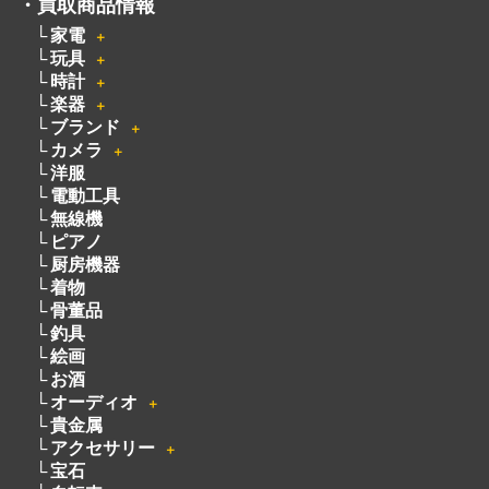
玩具
＋
時計
＋
楽器
＋
ブランド
＋
カメラ
＋
洋服
電動工具
無線機
ピアノ
厨房機器
着物
骨董品
釣具
絵画
お酒
オーディオ
＋
貴金属
アクセサリー
＋
宝石
自転車
パチンコ・パチスロ
遺品買取