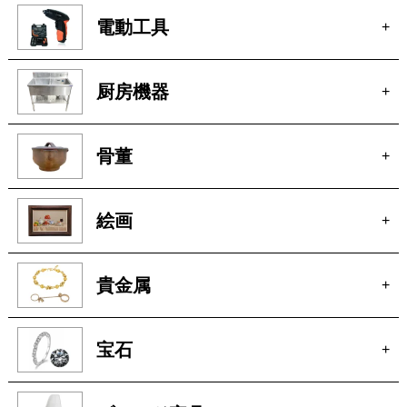
厨房機器
+
骨董
+
絵画
+
貴金属
+
宝石
+
ブランド家具
+