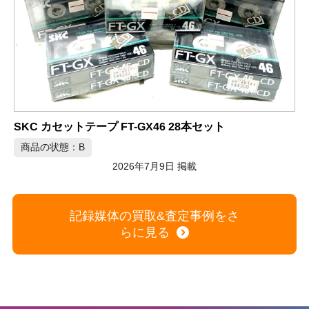
A
記録媒体まとめて287点 カセットテープ CD-R DVD-RAM VHS
商品の状態：A
2026年7月9日 掲載
記録媒体の買取&査定事例をさ
らに見る