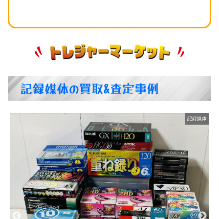
記録媒体の買取&査定事例
体
記録媒体