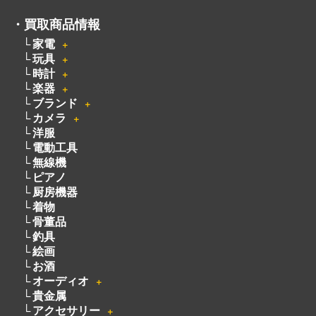
・
買取商品情報
家電
＋
玩具
＋
時計
＋
楽器
＋
ブランド
＋
カメラ
＋
洋服
電動工具
無線機
ピアノ
厨房機器
着物
骨董品
釣具
絵画
お酒
オーディオ
＋
貴金属
アクセサリー
＋