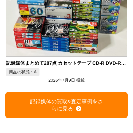
A
記録媒体まとめて287点 カセットテープ CD-R DVD-RAM VHS
商品の状態：A
2026年7月9日 掲載
記録媒体の買取&査定事例をさ
らに見る