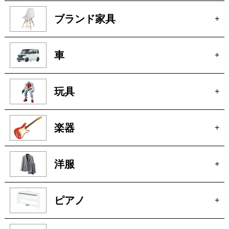
ブランド家具
+
車
+
玩具
+
楽器
+
洋服
+
ピアノ
+