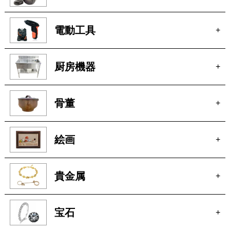
電動工具
+
厨房機器
+
骨董
+
絵画
+
貴金属
+
宝石
+