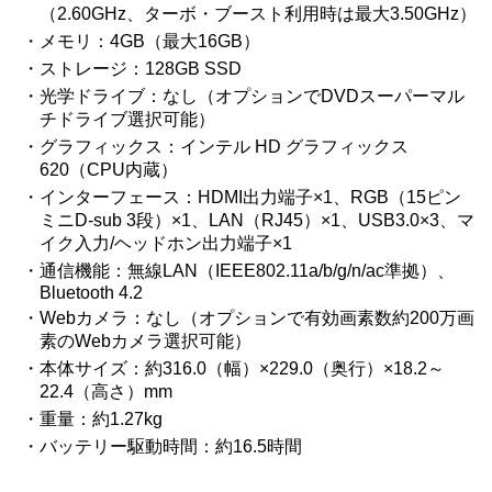
（2.60GHz、ターボ・ブースト利用時は最大3.50GHz）
メモリ：4GB（最大16GB）
ストレージ：128GB SSD
光学ドライブ：なし（オプションでDVDスーパーマル
チドライブ選択可能）
グラフィックス：インテル HD グラフィックス
620（CPU内蔵）
インターフェース：HDMI出力端子×1、RGB（15ピン
ミニD-sub 3段）×1、LAN（RJ45）×1、USB3.0×3、マ
イク入力/ヘッドホン出力端子×1
通信機能：無線LAN（IEEE802.11a/b/g/n/ac準拠）、
Bluetooth 4.2
Webカメラ：なし（オプションで有効画素数約200万画
素のWebカメラ選択可能）
本体サイズ：約316.0（幅）×229.0（奥行）×18.2～
22.4（高さ）mm
重量：約1.27kg
バッテリー駆動時間：約16.5時間