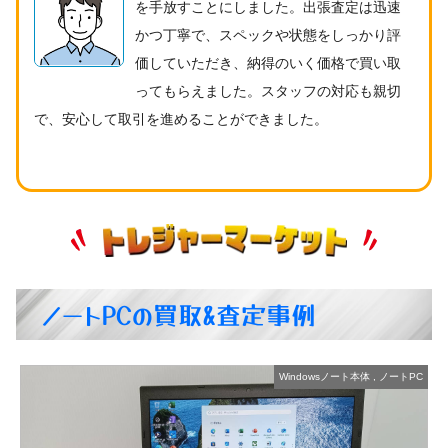
を手放すことにしました。出張査定は迅速
かつ丁寧で、スペックや状態をしっかり評
価していただき、納得のいく価格で買い取
ってもらえました。スタッフの対応も親切
で、安心して取引を進めることができました。
ノートPCの買取&査定事例
C
Windowsノート本体
,
ノートPC