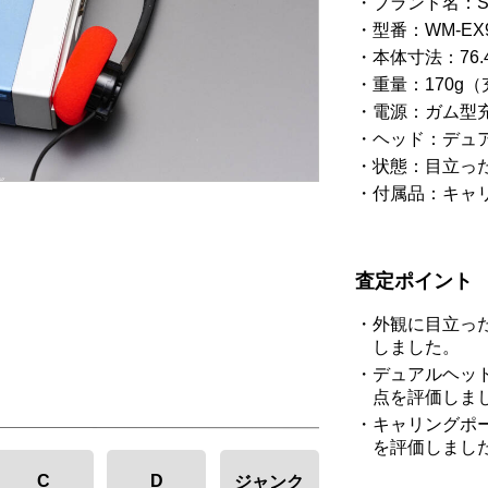
ブランド名：S
型番：WM-EX
本体寸法：76.4×
重量：170g
電源：ガム型充
ヘッド：デュ
状態：目立っ
付属品：キャ
査定ポイント
外観に目立っ
しました。
デュアルヘッ
点を評価しま
キャリングポ
を評価しまし
C
D
ジャンク