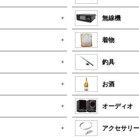
無線機
+
着物
+
釣具
+
お酒
+
オーディオ
+
アクセサリ
+