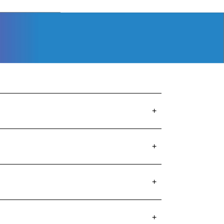
+
+
+
+