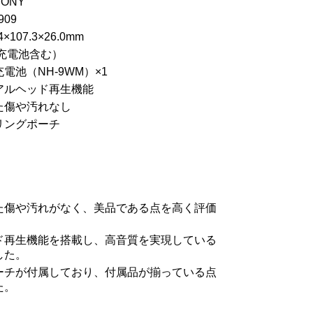
ONY
909
107.3×26.0mm
（充電池含む）
電池（NH-9WM）×1
アルヘッド再生機能
た傷や汚れなし
リングポーチ
た傷や汚れがなく、美品である点を高く評価
ド再生機能を搭載し、高音質を実現している
した。
ーチが付属しており、付属品が揃っている点
た。