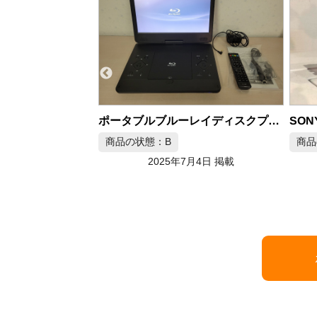
SO
SONY カセットウォークマン
ポータブルブルーレイディスクプレーヤー 14インチ
商品
商品の状態：B
月4日 掲載
2025年3月29日 掲載