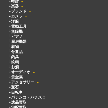
カメラ
＋
洋服
電動工具
無線機
ピアノ
厨房機器
着物
骨董品
釣具
絵画
お酒
オーディオ
＋
貴金属
アクセサリー
＋
宝石
自転車
パチンコ・パチスロ
遺品買取
宅配買取
不用品買取
・
買取方法