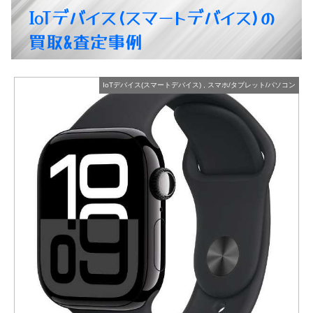
IoTデバイス(スマートデバイス)の
買取&査定事例
バイス)
,
スマホ/タブレット/パソコン
IoTデバイス(スマートデバイス)
Apple Watch Series 10
商品の状態：S