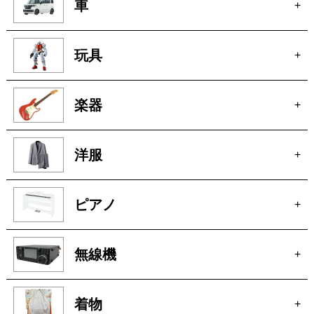
玩具
+
楽器
+
洋服
+
ピアノ
+
無線機
+
着物
+