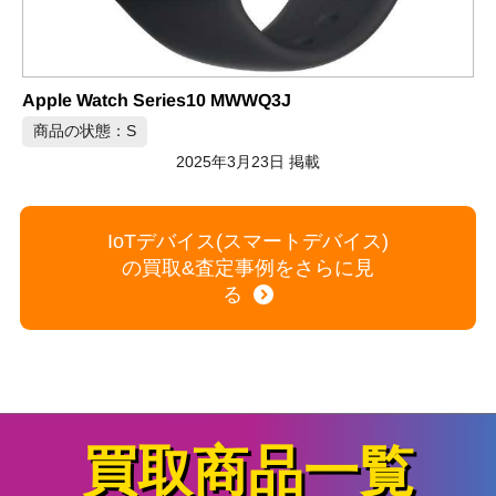
2025年3月2日 掲載
J
 掲載
IoTデバイス(スマートデバイス)
の買取&査定事例をさらに見
る
買取商品一覧