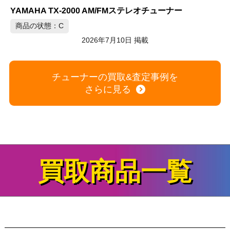
さらに見る
L
買取商品一覧
家電
+
時計
+