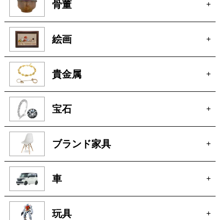
宝石
+
ブランド家具
+
車
+
玩具
+
楽器
+
洋服
+