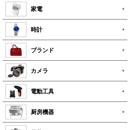
ブランド
+
カメラ
+
電動工具
+
厨房機器
+
骨董
+
絵画
+
貴金属
+