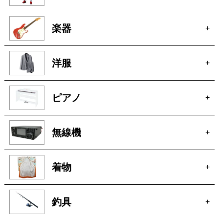
ピアノ
+
無線機
+
着物
+
釣具
+
お酒
+
オーディオ
+