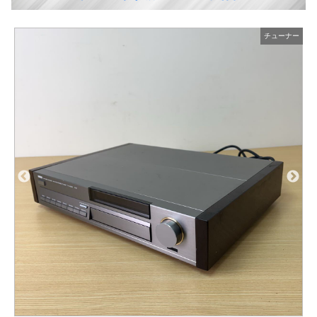
ー
チューナー
JVCケンウッド WIRELESS TUNER ワイヤレスチューナー WT-904-B
商品の状態：B
2026年7月10日 掲載
チューナーの買取&査定事例を