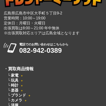
電話でのお問い合わせはこちらから
082-942-0389
・
買取商品情報
家電
＋
玩具
＋
時計
＋
楽器
＋
ブランド
＋
カメラ
＋
洋服
電動工具
無線機
ピアノ
厨房機器
着物
骨董品
釣具