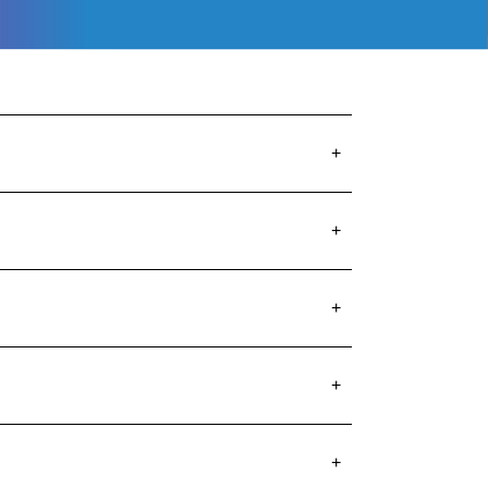
+
+
+
+
+