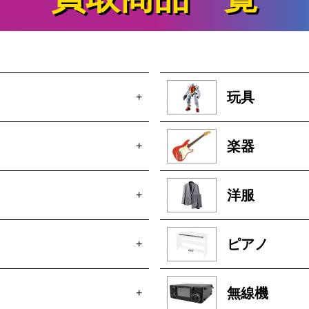
玩具
+
楽器
+
洋服
+
ピアノ
+
無線機
+