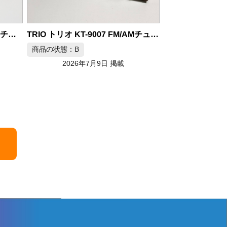
商品の状態：C
2026年
TRIO トリオ KT-9007 FM/AMチューナー
KENWOOD ケンウッド FMステレオチューナー D-3300T
商品の状態：C
2026年7月9日 掲載