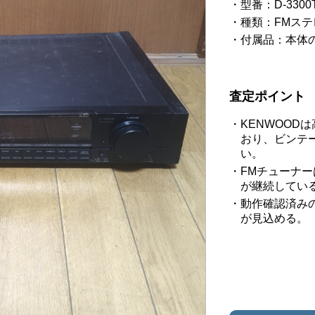
型番：D-3300
種類：FMス
付属品：本体
査定ポイント
KENWOOD
おり、ビンテ
い。
FMチューナ
が継続してい
動作確認済み
が見込める。