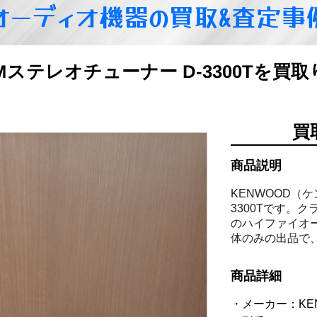
オーディオ機器の買取&査定事
FMステレオチューナー D-3300Tを買
買
商品説明
KENWOOD（
3300Tです。
のハイファイオ
体のみの出品で
商品詳細
メーカー：KE