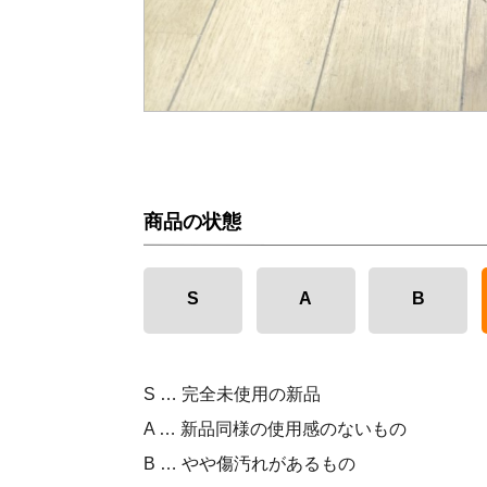
商品の状態
S
A
B
S … 完全未使用の新品
A … 新品同様の使用感のないもの
B … やや傷汚れがあるもの