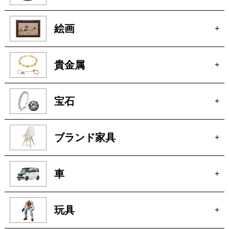
絵画
+
貴金属
+
宝石
+
ブランド家具
+
車
+
玩具
+