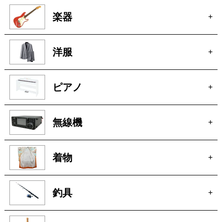
楽器
+
洋服
+
ピアノ
+
無線機
+
着物
+
釣具
+