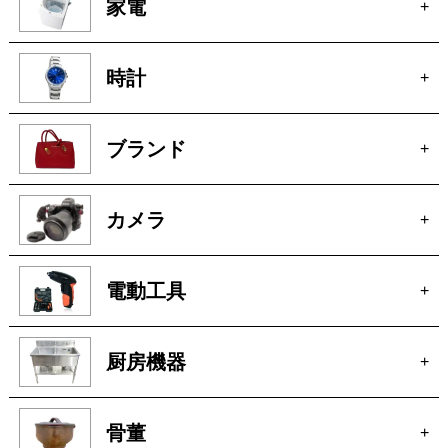
家電
+
時計
+
ブランド
+
カメラ
+
電動工具
+
厨房機器
+
骨董
+