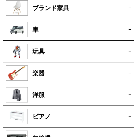
ブランド家具
+
車
+
玩具
+
楽器
+
洋服
+
ピアノ
+