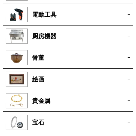
電動工具
+
厨房機器
+
骨董
+
絵画
+
貴金属
+
宝石
+