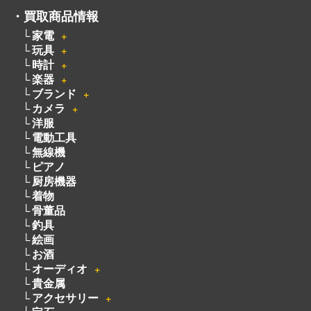
・
買取商品情報
家電
＋
玩具
＋
時計
＋
楽器
＋
ブランド
＋
カメラ
＋
洋服
電動工具
無線機
ピアノ
厨房機器
着物
骨董品
釣具
絵画
お酒
オーディオ
＋
貴金属
アクセサリー
＋